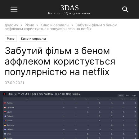
3DAS
Блог про 3Д моделювання
додому
Різне
Кино и сериалы
Забутий фільм з беном
аффлеком користується популярністю на netflix
Різне
Кино и сериалы
Забутий фільм з беном
аффлеком користується
популярністю на netflix
07.09.2021