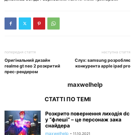
попередня стаття
наступна стаття
Оригінальний дизайн
Слух: samsung розробляє
realme gt neo 2 розкритий
конкурента apple ipad pro
прес-рендером
maxwelhelp
СТАТТІ ПО ТЕМІ
Розкрито повернення лиходія dc
у “флеші” – це персонаж зака
снайдера
maxwelhelp
-
11.10.2021