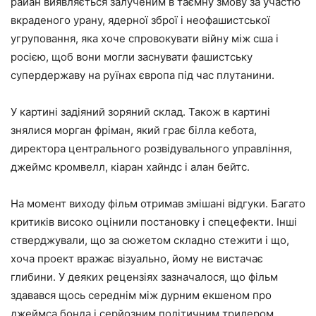
райан виявляється залученим в таємну змову за участю
вкраденого урану, ядерної зброї і неофашистської
угруповання, яка хоче спровокувати війну між сша і
росією, щоб вони могли заснувати фашистську
супердержаву на руїнах європа під час плутанини.
У картині задіяний зоряний склад. Також в картині
знялися морган фріман, який грає білла кебота,
директора центрального розвідувального управління,
джеймс кромвелл, кіаран хайндс і алан бейтс.
На момент виходу фільм отримав змішані відгуки. Багато
критиків високо оцінили постановку і спецефекти. Інші
стверджували, що за сюжетом складно стежити і що,
хоча проект вражає візуально, йому не вистачає
глибини. У деяких рецензіях зазначалося, що фільм
здавався щось середнім між дурним екшеном про
джеймса бонда і серйозним політичним трилером.