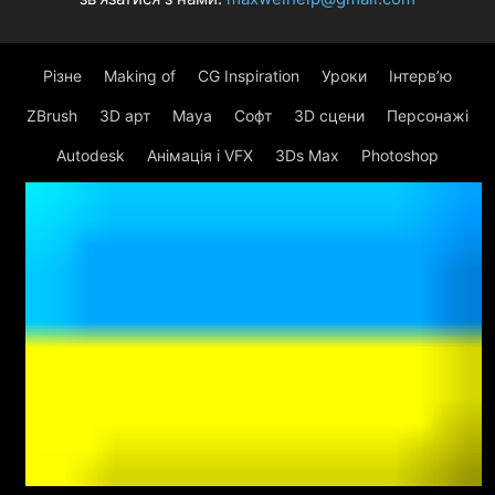
Різне
Making of
CG Inspiration
Уроки
Інтерв’ю
ZBrush
3D арт
Maya
Софт
3D сцени
Персонажі
Autodesk
Анімація і VFX
3Ds Max
Photoshop