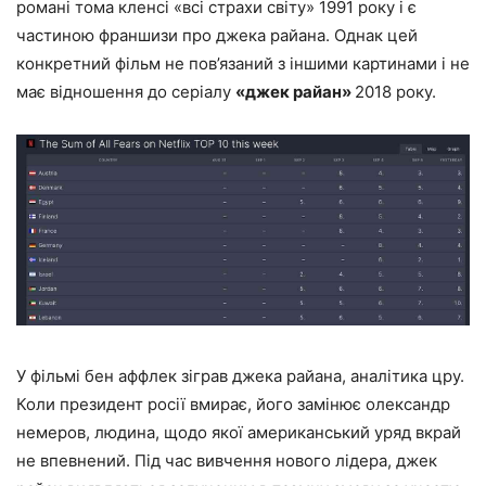
романі тома кленсі «всі страхи світу» 1991 року і є
частиною франшизи про джека райана. Однак цей
конкретний фільм не пов’язаний з іншими картинами і не
має відношення до серіалу
«джек райан»
2018 року.
У фільмі бен аффлек зіграв джека райана, аналітика цру.
Коли президент росії вмирає, його замінює олександр
немеров, людина, щодо якої американський уряд вкрай
не впевнений. Під час вивчення нового лідера, джек