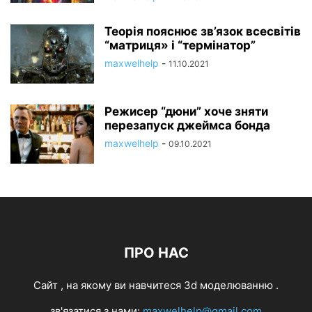
Теорія пояснює зв’язок всесвітів
“матриця» і “термінатор”
maxwelhelp
-
11.10.2021
Режисер “дюни” хоче зняти
перезапуск джеймса бонда
maxwelhelp
-
09.10.2021
ПРО НАС
Cайт , на якому ви навчитеся 3d моделюванню .
зв'язатися з нами:
maxwelhelp@gmail.com