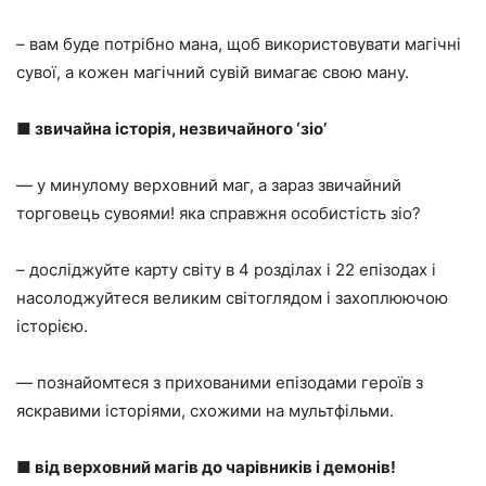
– вам буде потрібно мана, щоб використовувати магічні
сувої, а кожен магічний сувій вимагає свою ману.
■ звичайна історія, незвичайного ‘зіо’
— у минулому верховний маг, а зараз звичайний
торговець сувоями! яка справжня особистість зіо?
– досліджуйте карту світу в 4 розділах і 22 епізодах і
насолоджуйтеся великим світоглядом і захоплюючою
історією.
— познайомтеся з прихованими епізодами героїв з
яскравими історіями, схожими на мультфільми.
■ від верховний магів до чарівників і демонів!