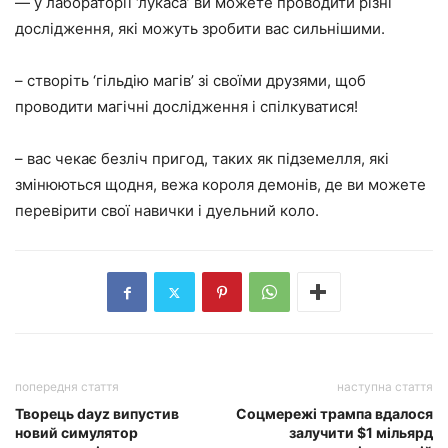
— у лабораторії ‘лукаса’ ви можете проводити різні
дослідження, які можуть зробити вас сильнішими.
– створіть ‘гільдію магів’ зі своїми друзями, щоб
проводити магічні дослідження і спілкуватися!
– вас чекає безліч пригод, таких як підземелля, які
змінюються щодня, вежа короля демонів, де ви можете
перевірити свої навички і дуельний коло.
попередня стаття
наступна стаття
Творець dayz випустив
Соцмережі трампа вдалося
новий симулятор
залучити $1 мільярд