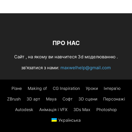
ПРО НАС
Cайт , на якому ви навчитеся 3d моделюванню .
зв'язатися з нами:
maxwelhelp@gmail.com
Різне
Making of
CG Inspiration
Уроки
Інтерв’ю
ZBrush
3D арт
Maya
Софт
3D сцени
Персонажі
Autodesk
Анімація і VFX
3Ds Max
Photoshop
Українська