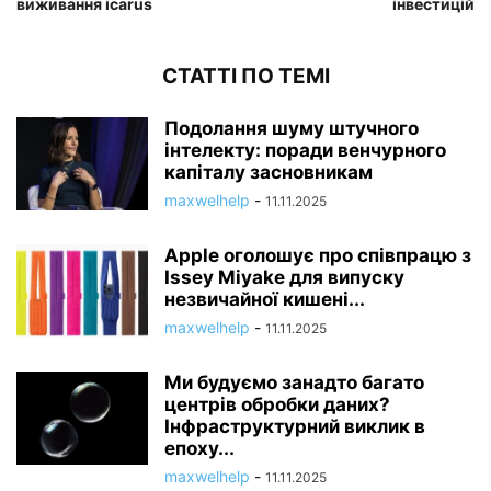
виживання icarus
інвестицій
СТАТТІ ПО ТЕМІ
Подолання шуму штучного
інтелекту: поради венчурного
капіталу засновникам
maxwelhelp
-
11.11.2025
Apple оголошує про співпрацю з
Issey Miyake для випуску
незвичайної кишені...
maxwelhelp
-
11.11.2025
Ми будуємо занадто багато
центрів обробки даних?
Інфраструктурний виклик в
епоху...
maxwelhelp
-
11.11.2025