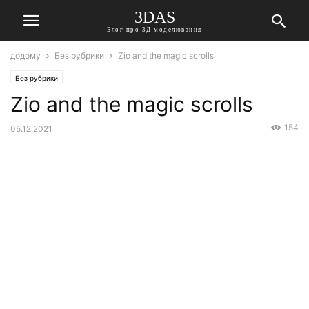
3DAS
Блог про 3Д моделювання
додому
Без рубрики
Zio and the magic scrolls
Без рубрики
Zio and the magic scrolls
154
05.12.2021