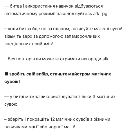
— битва і використання навичок відбуваються
автоматичному режимі! насолоджуйтесь afk rpg.
– коли битва йде не за планом, активуйте магічні сувої!
візьміть верх за допомогою запаморочливих
спеціальних прийомів!
– без повторів ви можете отримати нагороди afk.
■ зробіть свій вибір, станьте майстром магічних
сувоїв!
— у битві можна використовувати тільки 3 магічних
сувою!
– зберіть і покращіть 12 магічних сувоїв з різними
навичками магії або чорної магії!