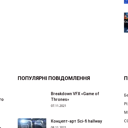
ПОПУЛЯРНІ ПОВІДОМЛЕННЯ
П
Breakdown VFX «Game of
Б
го
Thrones»
Р
07.11.2021
M
CG
Концепт-арт Sci-fi hallway
08.11.2021