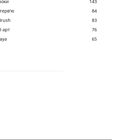
роки
143
нтерв'ю
84
Brush
83
D арт
76
aya
65