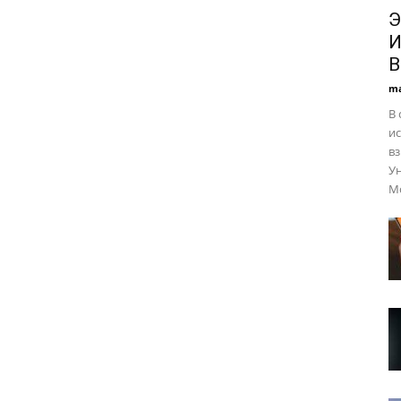
Э
И
В
ma
В
ис
вз
Ун
Мо