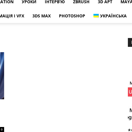
RATION
УРОКИ
ІНТЕРВ’Ю
ZBRUSH
3D АРТ
MAY
МАЦІЯ І VFX
3DS MAX
PHOTOSHOP
УКРАЇНСЬКА
0
*