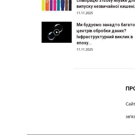
співпрацю з Issey Miyake дл
випуску незвичайної кишені.
11.11.2025
Ми будуємо занадто багато
центрів обробки даних?
Інфраструктурний виклик в
епоху...
11.11.2025
ПР
Cайт
зв'я