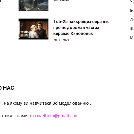
я
У
..
І
Z
Топ-25 найкращих серіалів
про подорожі в часі за
3
версією Кинопоиск
M
20.09.2021
О НАС
 , на якому ви навчитеся 3d моделюванню .
затися з нами:
maxwelhelp@gmail.com