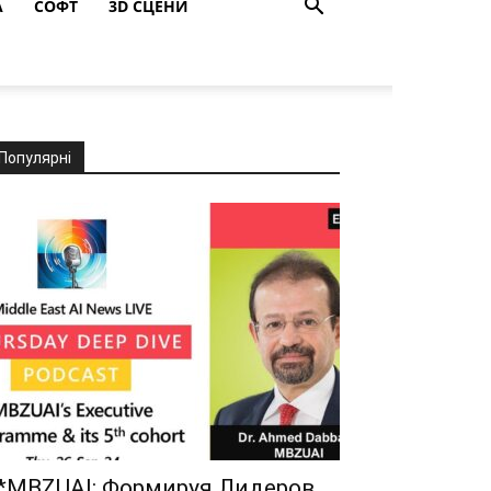
A
СОФТ
3D СЦЕНИ
Популярні
*MBZUAI: Формируя Лидеров