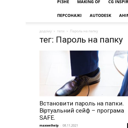
РІЗНЕ
MAKING OF
CG INSPI
ПЕРСОНАЖІ
AUTODESK
АНІ
додому
теги
Пароль на папку
тег: Пароль на папку
Встановити пароль на папки.
Віртуальний сейф – програма
SAFE.
maxwelhelp
-
08.11.2021