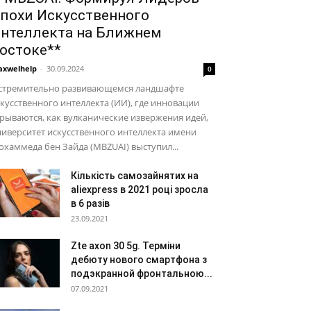
похи Искусственного
нтеллекта на Ближнем
остоке**
xwelhelp
-
30.09.2024
0
 стремительно развивающемся ландшафте
кусственного интеллекта (ИИ), где инновации
рываются, как вулканические извержения идей,
иверситет искусственного интеллекта имени
хаммеда бен Зайда (MBZUAI) выступил...
Кількість самозайнятих на
aliexpress в 2021 році зросла
в 6 разів
23.09.2021
Zte axon 30 5g. Терміни
дебюту нового смартфона з
подэкранной фронтальною...
07.09.2021