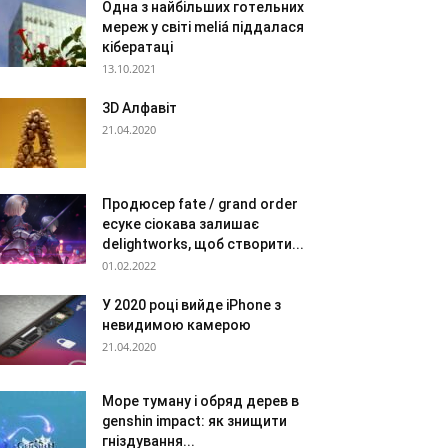
Одна з найбільших готельних
мереж у світі meliá піддалася
кібератаці
13.10.2021
3D Алфавіт
21.04.2020
Продюсер fate / grand order
есуке сіокава залишає
delightworks, щоб створити...
01.02.2022
У 2020 році вийде iPhone з
невидимою камерою
21.04.2020
Море туману і обряд дерев в
genshin impact: як знищити
гніздування...