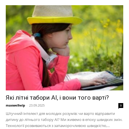
Які літні табори AI, і вони того варті?
maxwelhelp
-
23.09.2025
0
Штучний інтелект для молодих розумів: чи варто відправити
дитину до літнього табору AI? Ми живемо в епоху швидких змін.
Технології розвиваються з запаморочливою швидкістю,...