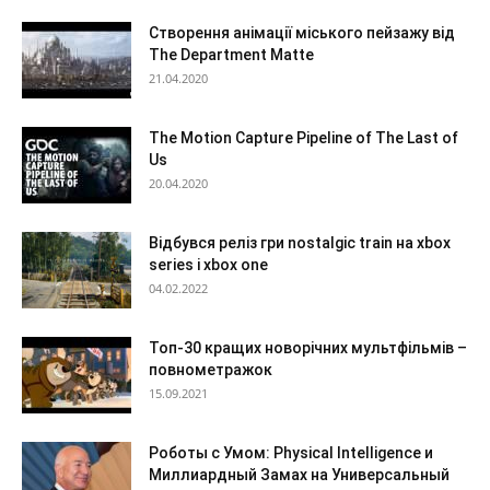
Створення анімації міського пейзажу від
The Department Matte
21.04.2020
The Motion Capture Pipeline of The Last of
Us
20.04.2020
Відбувся реліз гри nostalgic train на xbox
series і xbox one
04.02.2022
Топ-30 кращих новорічних мультфільмів –
повнометражок
15.09.2021
Роботы с Умом: Physical Intelligence и
Миллиардный Замах на Универсальный