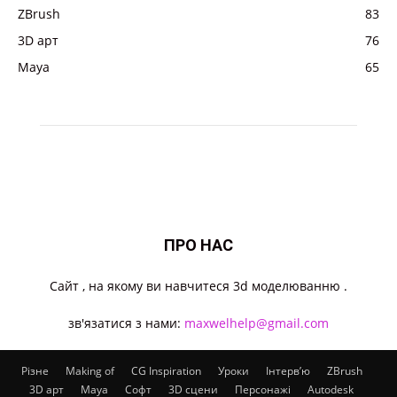
ZBrush
83
3D арт
76
Maya
65
ПРО НАС
Cайт , на якому ви навчитеся 3d моделюванню .
зв'язатися з нами:
maxwelhelp@gmail.com
Різне
Making of
CG Inspiration
Уроки
Інтерв’ю
ZBrush
3D арт
Maya
Софт
3D сцени
Персонажі
Autodesk