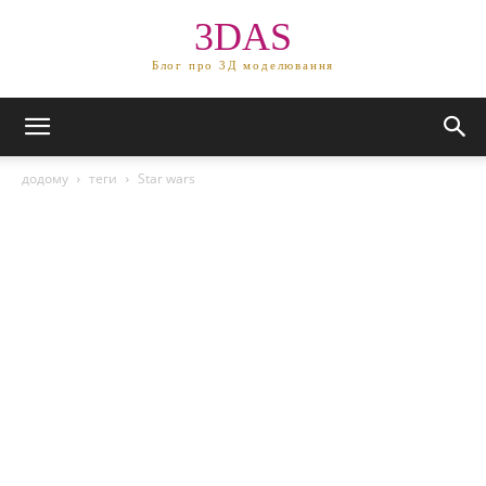
3DAS
Блог про 3Д моделювання
додому
теги
Star wars